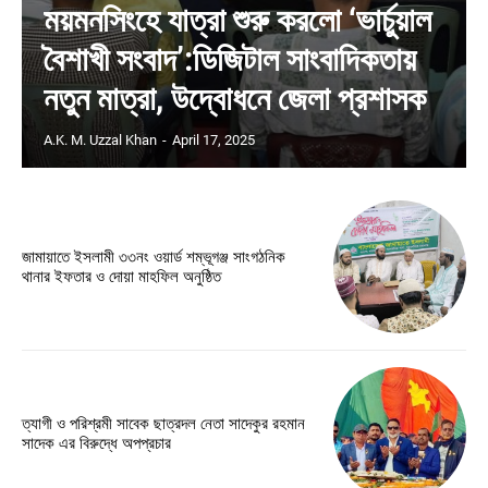
ময়মনসিংহে যাত্রা শুরু করলো ‘ভার্চুয়াল
বৈশাখী সংবাদ’:ডিজিটাল সাংবাদিকতায়
নতুন মাত্রা, উদ্বোধনে জেলা প্রশাসক
A.K. M. Uzzal Khan
-
April 17, 2025
জামায়াতে ইসলামী ৩৩নং ওয়ার্ড শম্ভূগঞ্জ সাংগঠনিক
থানার ইফতার ও দোয়া মাহফিল অনুষ্ঠিত
ত্যাগী ও পরিশ্রমী সাবেক ছাত্রদল নেতা সাদেকুর রহমান
সাদেক এর বিরুদ্ধে অপপ্রচার