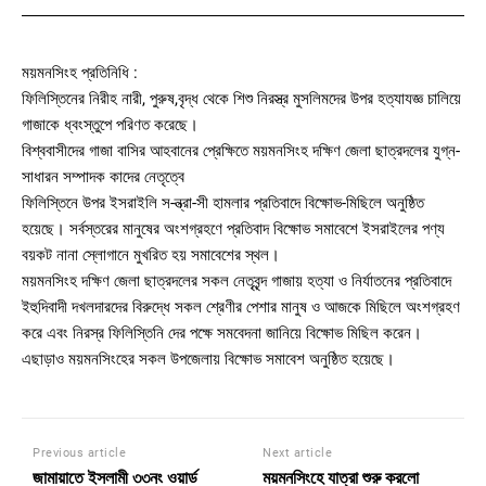
ময়মনসিংহ প্রতিনিধি :
ফিলিস্তিনের নিরীহ নারী, পুরুষ,বৃদ্ধ থেকে শিশু নিরস্ত্র মুসলিমদের উপর হত্যাযজ্ঞ চালিয়ে
গাজাকে ধ্বংস্তুপে পরিণত করেছে।
বিশ্ববাসীদের গাজা বাসির আহবানের প্রেক্ষিতে ময়মনসিংহ দক্ষিণ জেলা ছাত্রদলের যুগ্ন-
সাধারন সম্পাদক কাদের নেতৃত্বে
ফিলিস্তিনে উপর ইসরাইলি স-ন্ত্রা-সী হামলার প্রতিবাদে বিক্ষোভ-মিছিলে অনুষ্ঠিত
হয়েছে। সর্বস্তরের মানুষের অংশগ্রহণে প্রতিবাদ বিক্ষোভ সমাবেশে ইসরাইলের পণ্য
বয়কট নানা স্লোগানে মুখরিত হয় সমাবেশের স্থল।
ময়মনসিংহ দক্ষিণ জেলা ছাত্রদলের সকল নেতৃবৃন্দ গাজায় হত্যা ও নির্যাতনের প্রতিবাদে
ইহুদিবাদী দখলদারদের বিরুদ্ধে সকল শ্রেণীর পেশার মানুষ ও আজকে মিছিলে অংশগ্রহণ
করে এবং নিরস্র ফিলিস্তিনি দের পক্ষে সমবেদনা জানিয়ে বিক্ষোভ মিছিল করেন।
এছাড়াও ময়মনসিংহের সকল উপজেলায় বিক্ষোভ সমাবেশ অনুষ্ঠিত হয়েছে।
Previous article
Next article
জামায়াতে ইসলামী ৩৩নং ওয়ার্ড
ময়মনসিংহে যাত্রা শুরু করলো