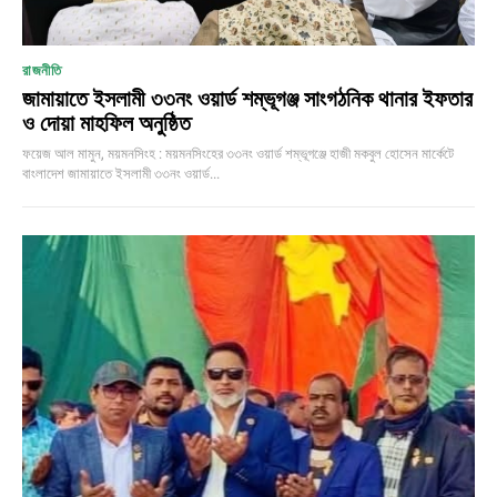
রাজনীতি
জামায়াতে ইসলামী ৩৩নং ওয়ার্ড শম্ভূগঞ্জ সাংগঠনিক থানার ইফতার
ও দোয়া মাহফিল অনুষ্ঠিত
ফয়েজ আল মামুন, ময়মনসিংহ : ময়মনসিংহের ৩৩নং ওয়ার্ড শম্ভূগঞ্জে হাজী মকবুল হোসেন মার্কেটে
বাংলাদেশ জামায়াতে ইসলামী ৩৩নং ওয়ার্ড...