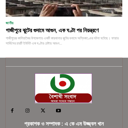
জাতীয়
গাজীপুরে ঝুটের গুদামে আগুন, এক ঘণ্টা পর নিয়ন্ত্রণে
গাজীপুরের কালিয়াকৈর উপজেলায় একটি কারখানার ঝুটের গুদামে অগ্নিকাণ্ডের ঘটনা ঘটেছে। ফায়ার
সার্ভিসের চারটি ইউনিট এক ঘণ্টার চেষ্টায় আগুন...
প্রকাশক ও সম্পাদক : এ কে এম উজ্জ্বল খান