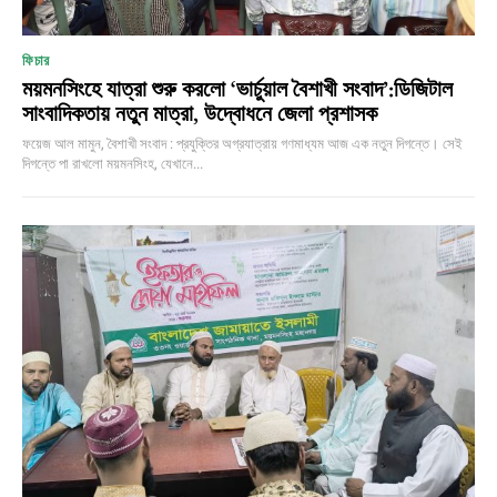
ফিচার
ময়মনসিংহে যাত্রা শুরু করলো ‘ভার্চুয়াল বৈশাখী সংবাদ’:ডিজিটাল
সাংবাদিকতায় নতুন মাত্রা, উদ্বোধনে জেলা প্রশাসক
ফয়েজ আল মামুন, বৈশাখী সংবাদ : প্রযুক্তির অগ্রযাত্রায় গণমাধ্যম আজ এক নতুন দিগন্তে। সেই
দিগন্তে পা রাখলো ময়মনসিংহ, যেখানে...