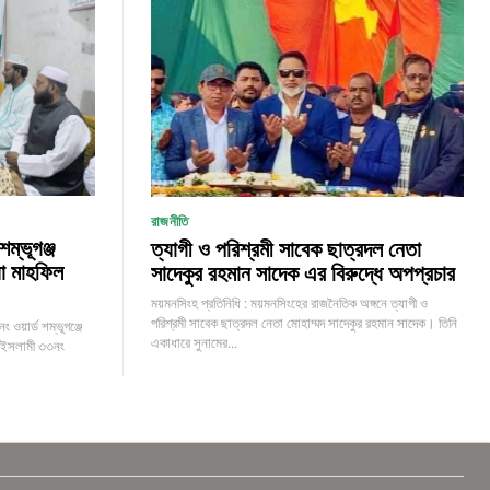
রাজনীতি
ম্ভূগঞ্জ
ত্যাগী ও পরিশ্রমী সাবেক ছাত্রদল নেতা
া মাহফিল
সাদেকুর রহমান সাদেক এর বিরুদ্ধে অপপ্রচার
ময়মনসিংহ প্রতিনিধি : ময়মনসিংহের রাজনৈতিক অঙ্গনে ত্যাগী ও
পরিশ্রমী সাবেক ছাত্রদল নেতা মোহাম্মদ সাদেকুর রহমান সাদেক। তিনি
ওয়ার্ড শম্ভূগঞ্জে
একাধারে সুনামের...
ে ইসলামী ৩৩নং