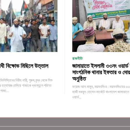
রাজনীতি
ী বিক্ষোভ মিছিলে উত্তাল
জামায়াতে ইসলামী ৩৩নং ওয়ার্ড শ
সাংগঠনিক থানার ইফতার ও দোয়
অনুষ্ঠিত
িলিস্তিনের নিরীহ নারী, পুরুষ,বৃদ্ধ থেকে শিশু
পর হত্যাযজ্ঞ চালিয়ে গাজাকে ধ্বংস্তুপে পরিণত
ফয়েজ আল মামুন, ময়মনসিংহ : ময়মনসিংহের ৩৩নং 
গাজা...
হাজী মকবুল হোসেন মার্কেটে বাংলাদেশ জামায়াত
ওয়ার্ড...