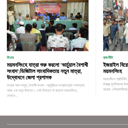
ফিচার
রাজনীতি
ময়মনসিংহে যাত্রা শুরু করলো ‘ভার্চুয়াল বৈশাখী
ইজরাইল বিরোধ
সংবাদ’:ডিজিটাল সাংবাদিকতায় নতুন মাত্রা,
ময়মনসিংহ
উদ্বোধনে জেলা প্রশাসক
ময়মনসিংহ প্রতিনিধি :ফ
নিরস্ত্র মুসলিমদের উ
ফয়েজ আল মামুন, বৈশাখী সংবাদ : প্রযুক্তির অগ্রযাত্রায় গণমাধ্যম
করেছে।বিশ্ববাসীদের 
আজ এক নতুন দিগন্তে। সেই দিগন্তে পা রাখলো ময়মনসিংহ,
যেখানে...