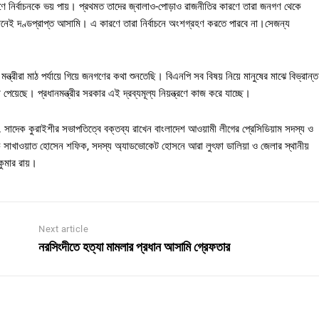
ারণে নির্বাচনকে ভয় পায়। প্রথমত তাদের জ্বালাও-পোড়াও রাজনীতির কারণে তারা জনগণ থেকে
দুজনেই দণ্ডপ্রাপ্ত আসামি। এ কারণে তারা নির্বাচনে অংশগ্রহণ করতে পারবে না।সেজন্য
ন্ত্রীরা মাঠ পর্যায়ে গিয়ে জনগণের কথা শুনতেছি। বিএনপি সব বিষয় নিয়ে মানুষের মাঝে বিভ্রান্ত
পেয়েছে। প্রধানমন্ত্রীর সরকার এই দ্রব্যমূল্য নিয়ন্ত্রণে কাজ করে যাচ্ছে।
া. সাদেক কুরাইশীর সভাপতিত্বে বক্তব্য রাখেন বাংলাদেশ আওয়ামী লীগের প্রেসিডিয়াম সদস্য ও
ক সাখাওয়াত হোসেন শফিক, সদস্য অ্যাডভোকেট হোসনে আরা লুৎফা ডালিয়া ও জেলার স্থানীয়
ুমার রায়।
Next article
নরসিংদীতে হত্যা মামলার প্রধান আসামি গ্রেফতার