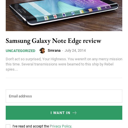
Samsung Galaxy Note Edge review
Smrana
-
July 24, 2014
UNCATEGORIZED
Don't act so surprised, Your Highness. You weren't on any mercy mission
this time. Several transmissions were beamed to this ship by Rebel
spies....
I WANT IN
I've read and accept the
Privacy Policy
.