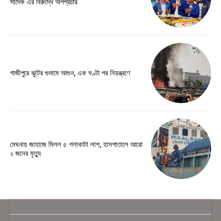
সাদেক এর বিরুদ্ধে অপপ্রচার
গাজীপুরে ঝুটের গুদামে আগুন, এক ঘণ্টা পর নিয়ন্ত্রণে
মেঘনায় জাহাজে মিলল ৫ গলাকাটা লাশ, হাসপাতালে আরো
২ জনের মৃত্যু