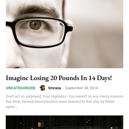
Imagine Losing 20 Pounds In 14 Days!
Smrana
-
September 24, 2014
UNCATEGORIZED
Don't act so surprised, Your Highness. You weren't on any mercy mission
this time. Several transmissions were beamed to this ship by Rebel
spies....