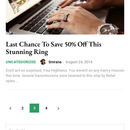
Last Chance To Save 50% Off This
Stunning Ring
Smrana
-
August 24, 2014
UNCATEGORIZED
Don't act so surprised, Your Highness. You weren't on any mercy mission
this time. Several transmissions were beamed to this ship by Rebel
spies....
2
3
4