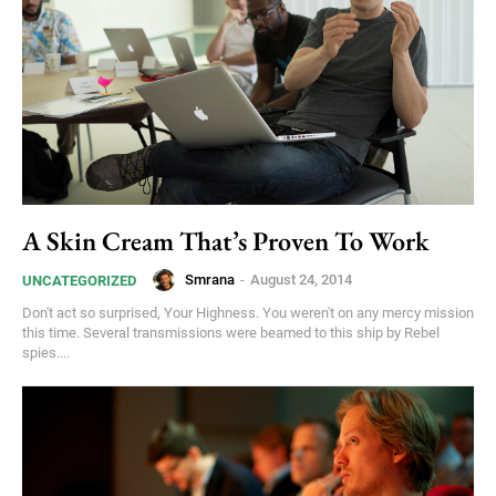
A Skin Cream That’s Proven To Work
Smrana
-
August 24, 2014
UNCATEGORIZED
Don't act so surprised, Your Highness. You weren't on any mercy mission
this time. Several transmissions were beamed to this ship by Rebel
spies....