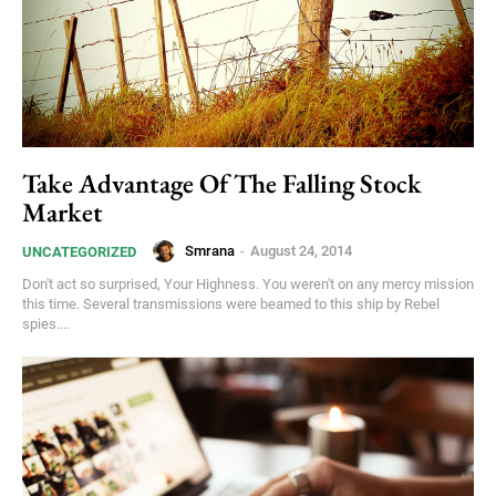
Take Advantage Of The Falling Stock
Market
Smrana
-
August 24, 2014
UNCATEGORIZED
Don't act so surprised, Your Highness. You weren't on any mercy mission
this time. Several transmissions were beamed to this ship by Rebel
spies....