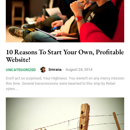
10 Reasons To Start Your Own, Profitable
Website!
Smrana
-
August 24, 2014
UNCATEGORIZED
Don't act so surprised, Your Highness. You weren't on any mercy mission
this time. Several transmissions were beamed to this ship by Rebel
spies....