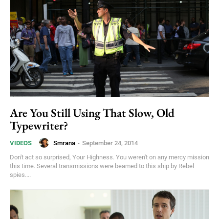
Are You Still Using That Slow, Old
Typewriter?
Smrana
-
September 24, 2014
VIDEOS
Don't act so surprised, Your Highness. You weren't on any mercy mission
this time. Several transmissions were beamed to this ship by Rebel
spies....