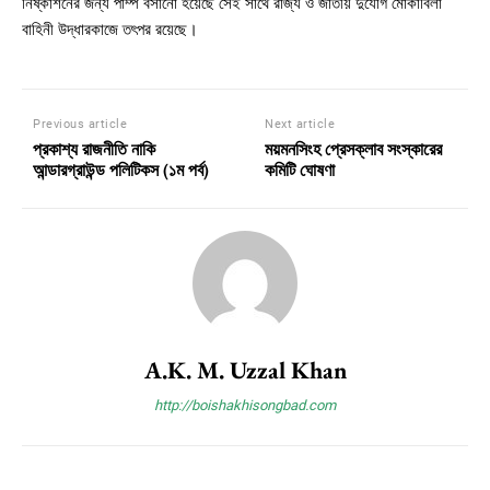
নিষ্কাশনের জন্য পাম্প বসানো হয়েছে সেই সাথে রাজ্য ও জাতীয় দুর্যোগ মোকাবিলা
বাহিনী উদ্ধারকাজে তৎপর রয়েছে।
Previous article
Next article
প্রকাশ্য রাজনীতি নাকি
ময়মনসিংহ প্রেসক্লাব সংস্কারের
আন্ডারগ্রাউন্ড পলিটিকস (১ম পর্ব)
কমিটি ঘোষণা
A.K. M. Uzzal Khan
http://boishakhisongbad.com