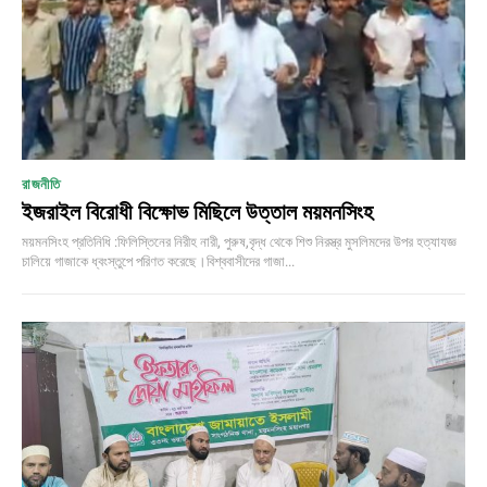
রাজনীতি
ইজরাইল বিরোধী বিক্ষোভ মিছিলে উত্তাল ময়মনসিংহ
ময়মনসিংহ প্রতিনিধি :ফিলিস্তিনের নিরীহ নারী, পুরুষ,বৃদ্ধ থেকে শিশু নিরস্ত্র মুসলিমদের উপর হত্যাযজ্ঞ
চালিয়ে গাজাকে ধ্বংস্তুপে পরিণত করেছে।বিশ্ববাসীদের গাজা...