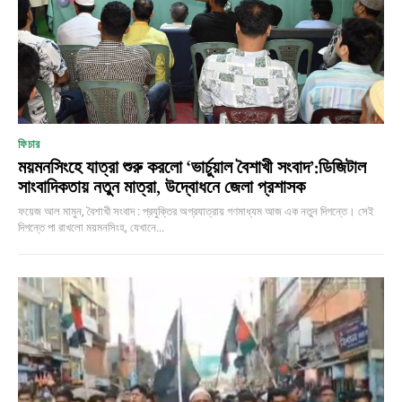
ফিচার
ময়মনসিংহে যাত্রা শুরু করলো ‘ভার্চুয়াল বৈশাখী সংবাদ’:ডিজিটাল
সাংবাদিকতায় নতুন মাত্রা, উদ্বোধনে জেলা প্রশাসক
ফয়েজ আল মামুন, বৈশাখী সংবাদ : প্রযুক্তির অগ্রযাত্রায় গণমাধ্যম আজ এক নতুন দিগন্তে। সেই
দিগন্তে পা রাখলো ময়মনসিংহ, যেখানে...