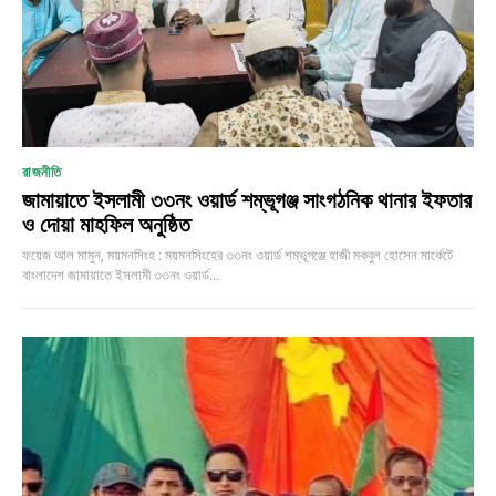
রাজনীতি
জামায়াতে ইসলামী ৩৩নং ওয়ার্ড শম্ভূগঞ্জ সাংগঠনিক থানার ইফতার
ও দোয়া মাহফিল অনুষ্ঠিত
ফয়েজ আল মামুন, ময়মনসিংহ : ময়মনসিংহের ৩৩নং ওয়ার্ড শম্ভূগঞ্জে হাজী মকবুল হোসেন মার্কেটে
বাংলাদেশ জামায়াতে ইসলামী ৩৩নং ওয়ার্ড...