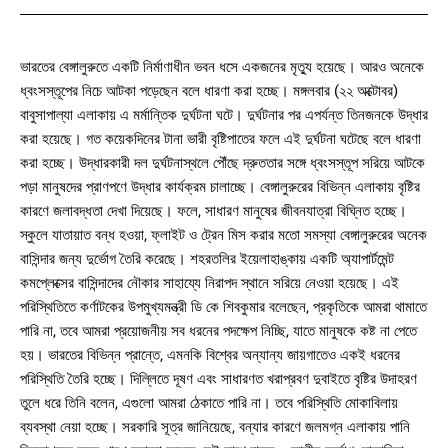
ভারতের বেঙ্গালুরুতে একটি নির্মাণাধীন ভবন ধসে একজনের মৃত্যু হয়েছে। আরও অনেকে
ধ্বংসস্তূপের নিচে আটকা পড়েছেন বলে ধারণা করা হচ্ছে। মঙ্গলবার (২২ অক্টোবর)
বাবুসাপাল্যা এলাকায় এ মর্মান্তিক দুর্ঘটনা ঘটে। দুর্ঘটনার পর এপর্যন্ত তিনজনকে উদ্ধার
করা হয়েছে। গত কয়েকদিনের টানা ভারী বৃষ্টিপাতের ফলে এই দুর্ঘটনা ঘটেছে বলে ধারণা
করা হচ্ছে। উদ্ধারকারী দল দুর্ঘটনাস্থলে পৌঁছে দ্রুততার সঙ্গে ধ্বংসস্তূপ সরিয়ে আটকে
পড়া মানুষদের প্রাণপণে উদ্ধার কার্যক্রম চালাচ্ছে। বেঙ্গালুরুরের বিভিন্ন এলাকায় বৃষ্টির
কারণে জলাবদ্ধতা দেখা দিয়েছে। ফলে, সাধারণ মানুষের জীবনযাত্রা বিঘ্নিত হচ্ছে।
স্কুলে যাতায়াত বন্ধ হওয়া, ফ্লাইট ও ট্রেন মিস করার মতো সমস্যা বেঙ্গালুরুরের অনেক
বাসিন্দার জন্য দুর্ভোগ তৈরি করেছে। শহরতলির ইয়েলাহাঙ্কায় একটি অ্যাপার্টমেন্ট
কমপ্লেক্সের বাসিন্দাদের নৌকার সাহায্যে নিরাপদ স্থানে সরিয়ে নেওয়া হয়েছে। এই
পরিস্থিতিতে কর্ণাটকের উপমুখ্যমন্ত্রী ডি কে শিবকুমার বলেছেন, প্রকৃতিকে আমরা থামাতে
পারি না, তবে আমরা প্রয়োজনীয় সব ধরনের পদক্ষেপ নিচ্ছি, যাতে মানুষকে কষ্ট না পেতে
হয়। ভারতের বিভিন্ন প্রান্তে, এমনকি বিশ্বের অন্যান্য জায়গাতেও একই ধরনের
পরিস্থিতি তৈরি হচ্ছে। দিল্লিতে দূষণ এবং সাধারণত খরাপ্রবণ দুবাইতে বৃষ্টির উদাহরণ
তুলে ধরে তিনি বলেন, এগুলো আমরা ঠেকাতে পারি না। তবে পরিস্থিতি মোকাবিলায়
ব্যবস্থা নেয়া হচ্ছে। সরকারি সূত্র জানিয়েছে, বন্যার কারণে জলমগ্ন এলাকায় পানি