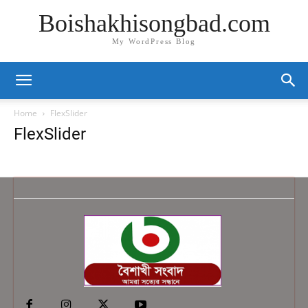
Boishakhisongbad.com
My WordPress Blog
Home
FlexSlider
FlexSlider