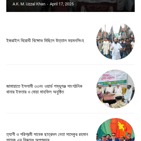
A.K. M. Uzzal Khan
-
April 17, 2025
ইজরাইল বিরোধী বিক্ষোভ মিছিলে উত্তাল ময়মনসিংহ
জামায়াতে ইসলামী ৩৩নং ওয়ার্ড শম্ভূগঞ্জ সাংগঠনিক
থানার ইফতার ও দোয়া মাহফিল অনুষ্ঠিত
ত্যাগী ও পরিশ্রমী সাবেক ছাত্রদল নেতা সাদেকুর রহমান
সাদেক এর বিরুদ্ধে অপপ্রচার