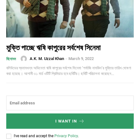
মুক্তি পাচ্ছে ঋষি কাপুরের সর্বশেষ সিনেমা
A.K. M. Uzzal Khan
-
March 9, 2022
বিনোদন
বলিউডের স্বনামধন্য অভিনেতা ঋষি কাপুরের সর্বশেষ সিনেমা ‘শর্মাজি নামকিন’র মুক্তির তারিখ ঘোষণা
করা হয়েছে। আগামী ৩১ মার্চ ওটিটি প্রিমিয়ার হবে ছবিটির। ছবিটি পরিচালনা করেছেন...
I WANT IN
I've read and accept the
Privacy Policy
.