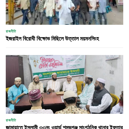
রাজনীতি
ইজরাইল বিরোধী বিক্ষোভ মিছিলে উত্তাল ময়মনসিংহ
রাজনীতি
জামায়াতে ইসলামী ৩৩নং ওয়ার্ড শম্ভূগঞ্জ সাংগঠনিক থানার ইফতার