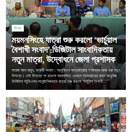
ফিচার
ময়মনসিংহে যাত্রা শুরু করলো ‘ভার্চুয়াল
বৈশাখী সংবাদ’:ডিজিটাল সাংবাদিকতায়
নতুন মাত্রা, উদ্বোধনে জেলা প্রশাসক
ফয়েজ আল মামুন, বৈশাখী সংবাদ : প্রযুক্তির অগ্রযাত্রায় গণমাধ্যম আজ এক নতুন
দিগন্তে। সেই দিগন্তে পা রাখলো ময়মনসিংহ, যেখানে প্রথমবারের মতো আধুনিক
ডিজিটাল স্টুডিওসহ আনুষ্ঠানিকভাবে যাত্রা শুরু করলো 'ভার্চুয়াল বৈশাখী...