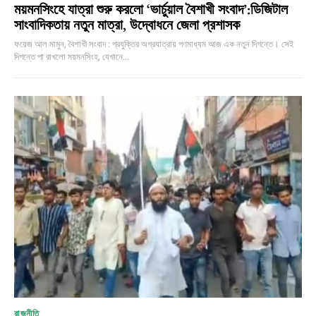
ময়মনসিংহে যাত্রা শুরু করলো ‘ভার্চুয়াল বৈশাখী সংবাদ’:ডিজিটাল
সাংবাদিকতায় নতুন মাত্রা, উদ্বোধনে জেলা প্রশাসক
ফয়েজ আল মামুন, বৈশাখী সংবাদ : প্রযুক্তির অগ্রযাত্রায় গণমাধ্যম আজ এক নতুন দিগন্তে। সেই
দিগন্তে পা রাখলো ময়মনসিংহ, যেখানে...
রাজনীতি