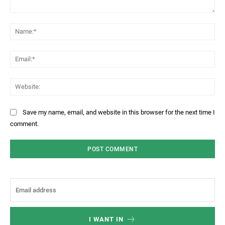
Comment:
Na
Ema
Web
Save my name, email, and website in this browser for the next time I
comment.
I WANT IN