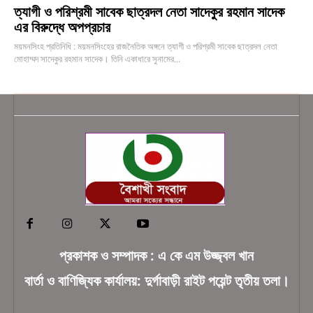
ত্যাগী ও পরিশ্রমী সাবেক ছাত্রদল নেতা সাদেকুর রহমান সাদেক
এর বিরুদ্ধে অপপ্রচার
ময়মনসিংহ প্রতিনিধি : ময়মনসিংহের রাজনৈতিক অঙ্গনে ত্যাগী ও পরিশ্রমী সাবেক ছাত্রদল নেতা
মোহাম্মদ সাদেকুর রহমান সাদেক। তিনি একাধারে সুনামের...
প্রকাশক ও সম্পাদক : এ কে এম উজ্জ্বল খান
বার্তা ও বাণিজ্যিক কার্যালয়: দুর্গাবাড়ী রাইট পয়েন্ট তৃতীয় তলা।