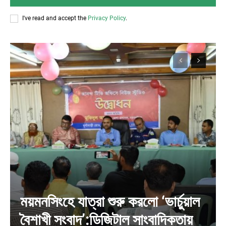
I've read and accept the
Privacy Policy
.
ময়মনসিংহে যাত্রা শুরু করলো ‘ভার্চুয়াল
বৈশাখী সংবাদ’:ডিজিটাল সাংবাদিকতায়