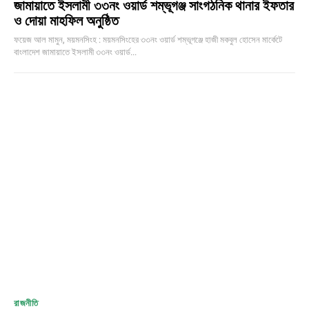
জামায়াতে ইসলামী ৩৩নং ওয়ার্ড শম্ভূগঞ্জ সাংগঠনিক থানার ইফতার
ও দোয়া মাহফিল অনুষ্ঠিত
ফয়েজ আল মামুন, ময়মনসিংহ : ময়মনসিংহের ৩৩নং ওয়ার্ড শম্ভূগঞ্জে হাজী মকবুল হোসেন মার্কেটে
বাংলাদেশ জামায়াতে ইসলামী ৩৩নং ওয়ার্ড...
রাজনীতি