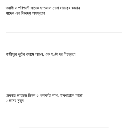
ত্যাগী ও পরিশ্রমী সাবেক ছাত্রদল নেতা সাদেকুর রহমান
সাদেক এর বিরুদ্ধে অপপ্রচার
গাজীপুরে ঝুটের গুদামে আগুন, এক ঘণ্টা পর নিয়ন্ত্রণে
মেঘনায় জাহাজে মিলল ৫ গলাকাটা লাশ, হাসপাতালে আরো
২ জনের মৃত্যু