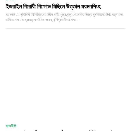
ইজরাইল বিরোধী বিক্ষোভ মিছিলে উত্তাল ময়মনসিংহ
ময়মনসিংহ প্রতিনিধি :ফিলিস্তিনের নিরীহ নারী, পুরুষ,বৃদ্ধ থেকে শিশু নিরস্ত্র মুসলিমদের উপর হত্যাযজ্ঞ
চালিয়ে গাজাকে ধ্বংস্তুপে পরিণত করেছে।বিশ্ববাসীদের গাজা...
রাজনীতি