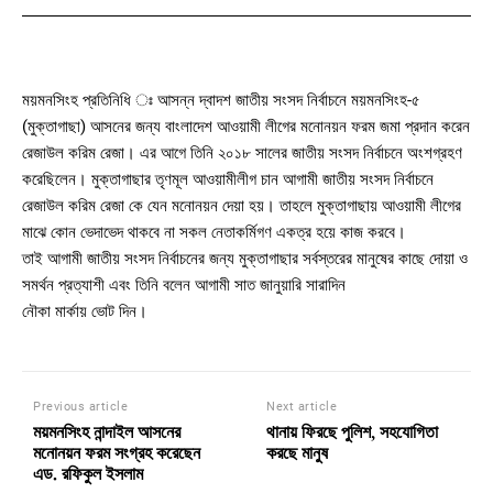
ময়মনসিংহ প্রতিনিধি ঃ আসন্ন দ্বাদশ জাতীয় সংসদ নির্বাচনে ময়মনসিংহ-৫
(মুক্তাগাছা) আসনের জন্য বাংলাদেশ আওয়ামী লীগের মনোনয়ন ফরম জমা প্রদান করেন
রেজাউল করিম রেজা। এর আগে তিনি ২০১৮ সালের জাতীয় সংসদ নির্বাচনে অংশগ্রহণ
করেছিলেন। মুক্তাগাছার তৃণমূল আওয়ামীলীগ চান আগামী জাতীয় সংসদ নির্বাচনে
রেজাউল করিম রেজা কে যেন মনোনয়ন দেয়া হয়। তাহলে মুক্তাগাছায় আওয়ামী লীগের
মাঝে কোন ভেদাভেদ থাকবে না সকল নেতাকর্মিগণ একত্র হয়ে কাজ করবে।
তাই আগামী জাতীয় সংসদ নির্বাচনের জন্য মুক্তাগাছার সর্বস্তরের মানুষের কাছে দোয়া ও
সমর্থন প্রত্যাশী এবং তিনি বলেন আগামী সাত জানুয়ারি সারাদিন
নৌকা মার্কায় ভোট দিন।
Previous article
Next article
ময়মনসিংহ নান্দাইল আসনের
থানায় ফিরছে পুলিশ, সহযোগিতা
মনোনয়ন ফরম সংগ্রহ করেছেন
করছে মানুষ
এড. রফিকুল ইসলাম