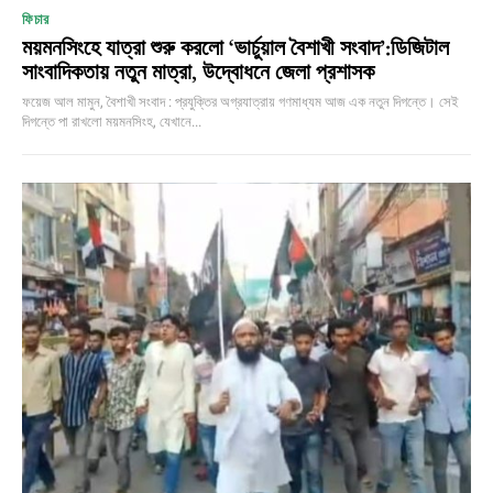
ফিচার
ময়মনসিংহে যাত্রা শুরু করলো ‘ভার্চুয়াল বৈশাখী সংবাদ’:ডিজিটাল
সাংবাদিকতায় নতুন মাত্রা, উদ্বোধনে জেলা প্রশাসক
ফয়েজ আল মামুন, বৈশাখী সংবাদ : প্রযুক্তির অগ্রযাত্রায় গণমাধ্যম আজ এক নতুন দিগন্তে। সেই
দিগন্তে পা রাখলো ময়মনসিংহ, যেখানে...