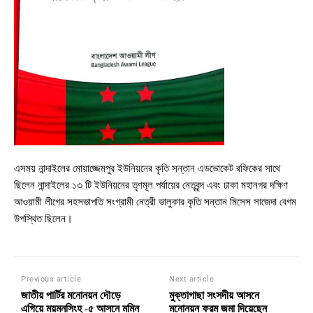
এসময় নান্দাইলের মোয়াজ্জেমপুর ইউনিয়নের কৃতি সন্তান এডভোকেট রফিকের সাথে
ছিলেন নান্দাইলের ১৩ টি ইউনিয়নের তৃণমূল পর্যায়ের নেতৃবৃন্দ এবং ঢাকা মহানগর দক্ষিণ
আওয়ামী লীগের সহসভাপতি সংগ্রামী নেত্রী ভালুকার কৃতি সন্তান মিসেস সাজেদা বেগম
উপস্থিত ছিলেন।
Previous article
Next article
জাতীয় পার্টির মনোনয়ন দৌড়ে
মুক্তাগাছা সংসদীয় আসনে
এগিয়ে ময়মনসিংহ -৫ আসনে মমিন
মনোনয়ন ফরম জমা দিয়েছেন