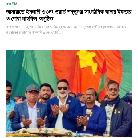
রাজনীতি
জামায়াতে ইসলামী ৩৩নং ওয়ার্ড শম্ভূগঞ্জ সাংগঠনিক থানার ইফতার
ও দোয়া মাহফিল অনুষ্ঠিত
ফয়েজ আল মামুন, ময়মনসিংহ : ময়মনসিংহের ৩৩নং ওয়ার্ড শম্ভূগঞ্জে হাজী মকবুল হোসেন মার্কেটে
বাংলাদেশ জামায়াতে ইসলামী ৩৩নং ওয়ার্ড...