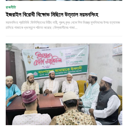
রাজনীতি
ইজরাইল বিরোধী বিক্ষোভ মিছিলে উত্তাল ময়মনসিংহ
ময়মনসিংহ প্রতিনিধি :ফিলিস্তিনের নিরীহ নারী, পুরুষ,বৃদ্ধ থেকে শিশু নিরস্ত্র মুসলিমদের উপর হত্যাযজ্ঞ
চালিয়ে গাজাকে ধ্বংস্তুপে পরিণত করেছে।বিশ্ববাসীদের গাজা...