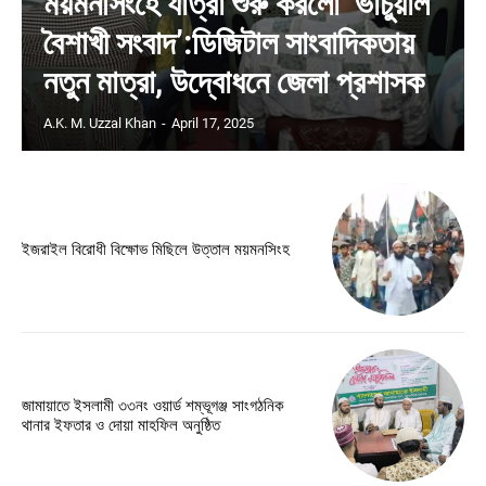
ময়মনসিংহে যাত্রা শুরু করলো ‘ভার্চুয়াল
বৈশাখী সংবাদ’:ডিজিটাল সাংবাদিকতায়
নতুন মাত্রা, উদ্বোধনে জেলা প্রশাসক
A.K. M. Uzzal Khan
-
April 17, 2025
ইজরাইল বিরোধী বিক্ষোভ মিছিলে উত্তাল ময়মনসিংহ
জামায়াতে ইসলামী ৩৩নং ওয়ার্ড শম্ভূগঞ্জ সাংগঠনিক
থানার ইফতার ও দোয়া মাহফিল অনুষ্ঠিত