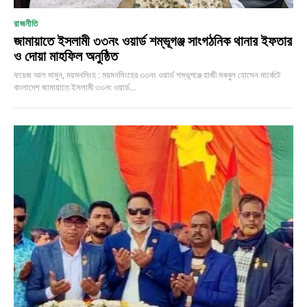
রাজনীতি
জামায়াতে ইসলামী ৩৩নং ওয়ার্ড শম্ভূগঞ্জ সাংগঠনিক থানার ইফতার
ও দোয়া মাহফিল অনুষ্ঠিত
ফয়েজ আল মামুন, ময়মনসিংহ : ময়মনসিংহের ৩৩নং ওয়ার্ড শম্ভূগঞ্জে হাজী মকবুল হোসেন মার্কেটে
বাংলাদেশ জামায়াতে ইসলামী ৩৩নং ওয়ার্ড...