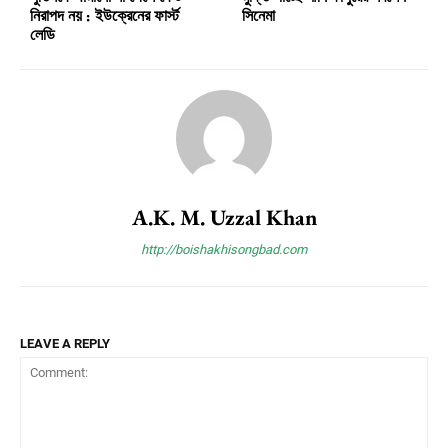
নিরাপদ নয় : ইউক্রেনের ফার্স্ট
সিনেমা
লেডি
A.K. M. Uzzal Khan
http://boishakhisongbad.com
LEAVE A REPLY