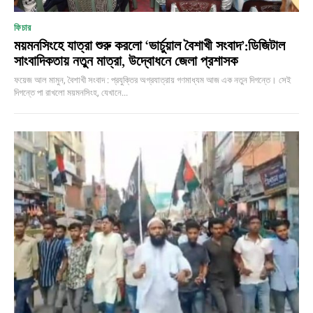
ফিচার
ময়মনসিংহে যাত্রা শুরু করলো ‘ভার্চুয়াল বৈশাখী সংবাদ’:ডিজিটাল
সাংবাদিকতায় নতুন মাত্রা, উদ্বোধনে জেলা প্রশাসক
ফয়েজ আল মামুন, বৈশাখী সংবাদ : প্রযুক্তির অগ্রযাত্রায় গণমাধ্যম আজ এক নতুন দিগন্তে। সেই
দিগন্তে পা রাখলো ময়মনসিংহ, যেখানে...