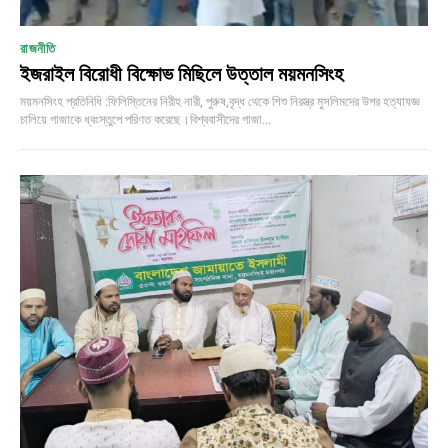
রাজনীতি
ইজরাইল বিরোধী বিক্ষোভ মিছিলে উত্তাল ময়মনসিংহ
ময়মনসিংহ প্রতিনিধি :ফিলিস্তিনের নিরীহ নারী, পুরুষ,বৃদ্ধ থেকে শিশু নিরস্ত্র মুসলিমদের উপর হত্যাযজ্ঞ
চালিয়ে গাজাকে ধ্বংস্তুপে পরিণত করেছে।বিশ্ববাসীদের গাজা...