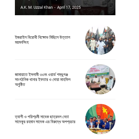
A.K. M. Uzzal Khan
-
April 17, 2025
ইজরাইল বিরোধী বিক্ষোভ মিছিলে উত্তাল
ময়মনসিংহ
Website:
জামায়াতে ইসলামী ৩৩নং ওয়ার্ড শম্ভূগঞ্জ
সাংগঠনিক থানার ইফতার ও দোয়া মাহফিল
অনুষ্ঠিত
ত্যাগী ও পরিশ্রমী সাবেক ছাত্রদল নেতা
সাদেকুর রহমান সাদেক এর বিরুদ্ধে অপপ্রচার