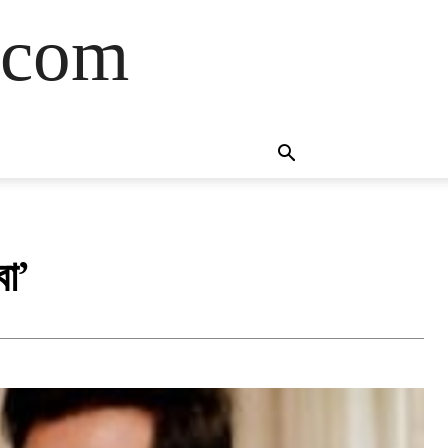
.com
া’