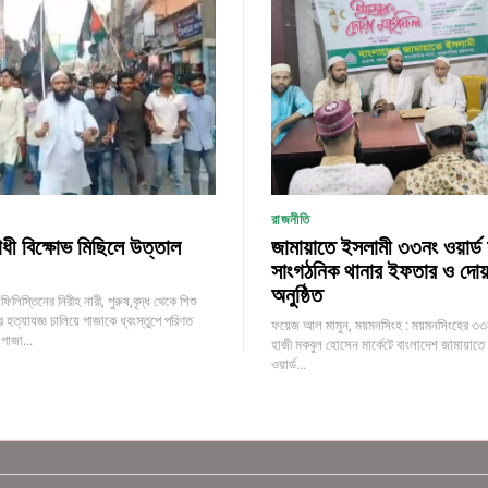
রাজনীতি
ী বিক্ষোভ মিছিলে উত্তাল
জামায়াতে ইসলামী ৩৩নং ওয়ার্ড শ
সাংগঠনিক থানার ইফতার ও দোয়
অনুষ্ঠিত
িলিস্তিনের নিরীহ নারী, পুরুষ,বৃদ্ধ থেকে শিশু
পর হত্যাযজ্ঞ চালিয়ে গাজাকে ধ্বংস্তুপে পরিণত
ফয়েজ আল মামুন, ময়মনসিংহ : ময়মনসিংহের ৩৩নং 
গাজা...
হাজী মকবুল হোসেন মার্কেটে বাংলাদেশ জামায়াত
ওয়ার্ড...