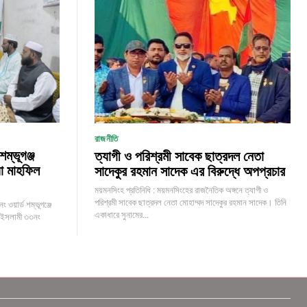
রাজনীতি
ম্ভূগঞ্জ
ত্যাগী ও পরিশ্রমী সাবেক ছাত্রদল নেতা
া মাহফিল
সাদেকুর রহমান সাদেক এর বিরুদ্ধে অপপ্রচার
ময়মনসিংহ প্রতিনিধি : ময়মনসিংহের রাজনৈতিক অঙ্গনে ত্যাগী ও
পরিশ্রমী সাবেক ছাত্রদল নেতা মোহাম্মদ সাদেকুর রহমান সাদেক। তিনি
ওয়ার্ড শম্ভূগঞ্জে
একাধারে সুনামের...
ে ইসলামী ৩৩নং