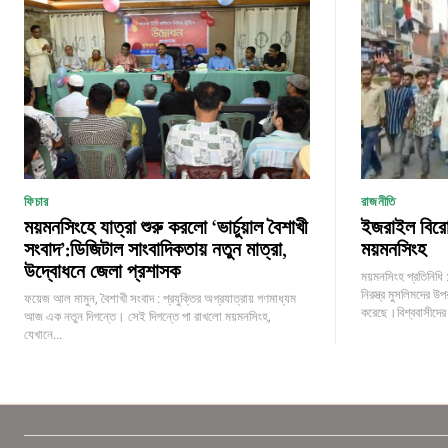
ফিচার
রাজনীতি
ময়মনসিংহে যাত্রা শুরু করলো ‘ভার্চুয়াল বৈশাখী
ইজরাইল বিরোধ
সংবাদ’:ডিজিটাল সাংবাদিকতায় নতুন মাত্রা,
ময়মনসিংহ
উদ্বোধনে জেলা প্রশাসক
ময়মনসিংহ প্রতিনিধি :ফ
নিরস্ত্র মুসলিমদের উ
ফয়েজ আল মামুন, বৈশাখী সংবাদ : প্রযুক্তির অগ্রযাত্রায় গণমাধ্যম
করেছে।বিশ্ববাসীদের 
আজ এক নতুন দিগন্তে। সেই দিগন্তে পা রাখলো ময়মনসিংহ,
যেখানে...