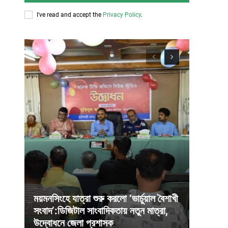
I've read and accept the
Privacy Policy
.
ময়মনসিংহে যাত্রা শুরু করলো ‘ভার্চুয়াল বৈশাখী
সংবাদ’:ডিজিটাল সাংবাদিকতায় নতুন মাত্রা,
উদ্বোধনে জেলা প্রশাসক