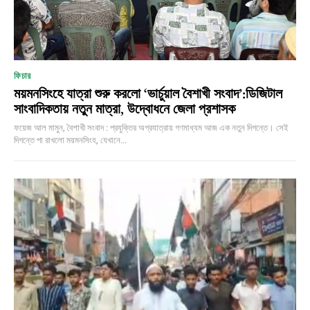
ফিচার
ময়মনসিংহে যাত্রা শুরু করলো ‘ভার্চুয়াল বৈশাখী সংবাদ’:ডিজিটাল
সাংবাদিকতায় নতুন মাত্রা, উদ্বোধনে জেলা প্রশাসক
ফয়েজ আল মামুন, বৈশাখী সংবাদ : প্রযুক্তির অগ্রযাত্রায় গণমাধ্যম আজ এক নতুন দিগন্তে। সেই
দিগন্তে পা রাখলো ময়মনসিংহ, যেখানে...