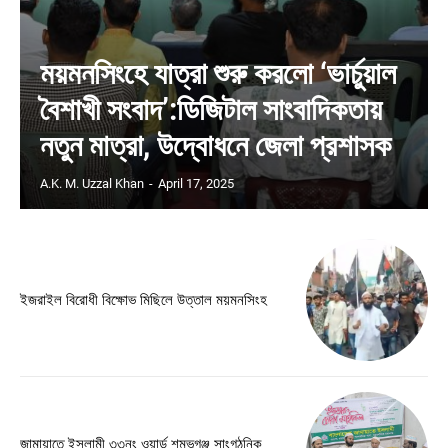
ময়মনসিংহে যাত্রা শুরু করলো ‘ভার্চুয়াল
বৈশাখী সংবাদ’:ডিজিটাল সাংবাদিকতায়
নতুন মাত্রা, উদ্বোধনে জেলা প্রশাসক
A.K. M. Uzzal Khan
-
April 17, 2025
ইজরাইল বিরোধী বিক্ষোভ মিছিলে উত্তাল ময়মনসিংহ
জামায়াতে ইসলামী ৩৩নং ওয়ার্ড শম্ভূগঞ্জ সাংগঠনিক