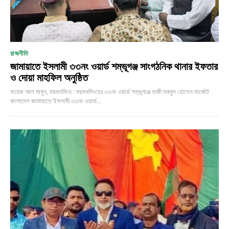
রাজনীতি
জামায়াতে ইসলামী ৩৩নং ওয়ার্ড শম্ভূগঞ্জ সাংগঠনিক থানার ইফতার
ও দোয়া মাহফিল অনুষ্ঠিত
ফয়েজ আল মামুন, ময়মনসিংহ : ময়মনসিংহের ৩৩নং ওয়ার্ড শম্ভূগঞ্জে হাজী মকবুল হোসেন মার্কেটে
বাংলাদেশ জামায়াতে ইসলামী ৩৩নং ওয়ার্ড...