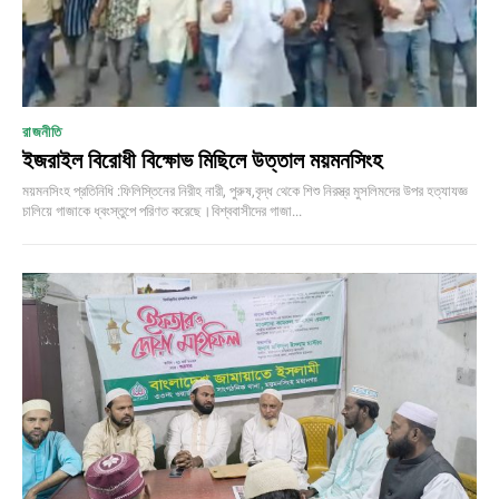
রাজনীতি
ইজরাইল বিরোধী বিক্ষোভ মিছিলে উত্তাল ময়মনসিংহ
ময়মনসিংহ প্রতিনিধি :ফিলিস্তিনের নিরীহ নারী, পুরুষ,বৃদ্ধ থেকে শিশু নিরস্ত্র মুসলিমদের উপর হত্যাযজ্ঞ
চালিয়ে গাজাকে ধ্বংস্তুপে পরিণত করেছে।বিশ্ববাসীদের গাজা...