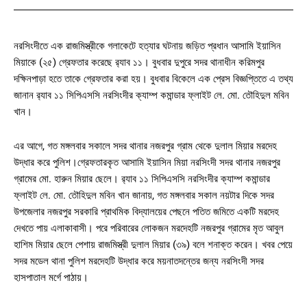
নরসিংদীতে এক রাজমিস্ত্রীকে গলাকেটে হত্যার ঘটনায় জড়িত প্রধান আসামি ইয়াসিন
মিয়াকে (২৫) গ্রেফতার করেছে র‌্যাব ১১। বুধবার দুপুরে সদর থানাধীন করিমপুর
দক্ষিনপাড়া হতে তাকে গ্রেফতার করা হয়। বুধবার বিকেলে এক প্রেস বিজ্ঞপ্তিতে এ তথ্য
জানান র‌্যাব ১১ সিপিএসসি নরসিংদীর ক্যাম্প কমান্ডার ফ্লাইট লে. মো. তৌহিদুল মবিন
খান।
এর আগে, গত মঙ্গলবার সকালে সদর থানার নজরপুর গ্রাম থেকে দুলাল মিয়ার মরদেহ
উদ্ধার করে পুলিশ।গ্রেফতারকৃত আসামি ইয়াসিন মিয়া নরসিংদী সদর থানার নজরপুর
গ্রামের মো. হারুন মিয়ার ছেলে। র‌্যাব ১১ সিপিএসসি নরসিংদীর ক্যাম্প কমান্ডার
ফ্লাইট লে. মো. তৌহিদুল মবিন খান জানায়, গত মঙ্গলবার সকাল নয়টার দিকে সদর
উপজেলার নজরপুর সরকারি প্রাথমিক বিদ্যালয়ের পেছনে পতিত জমিতে একটি মরদেহ
দেখতে পায় এলাকাবাসী। পরে পরিবারের লোকজন মরদেহটি নজরপুর গ্রামের মৃত আবুল
হাশিম মিয়ার ছেলে পেশায় রাজমিস্ত্রী দুলাল মিয়ার (৩৯) বলে শনাক্ত করেন। খবর পেয়ে
সদর মডেল থানা পুলিশ মরদেহটি উদ্ধার করে ময়নাতদন্তের জন্য নরসিংদী সদর
হাসপাতাল মর্গে পাঠায়।